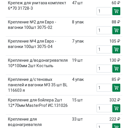
Крепеж для унитаза комплект
47
шт
60 ₽
6*70 31728-3
Крепление №2 для Евро -
8
упак
88 ₽
вагонки 100шт 3075-02
Крепление №4 для Евро -
7
упак
105 ₽
вагонки 100шт 3075-04
Крепление д/водонагревателя
19
шт
130 ₽
10*100мм 2шт Костыль
Крепление д/стеновых
4
упак
85 ₽
панелей и вагонки №3 35 шт BL
116603 я
Крепление для бойлера 2шт
15
шт
332 ₽
12*70мм MasterProf ИС.131026
Крепление для
33
шт
222 ₽
водонагревателя