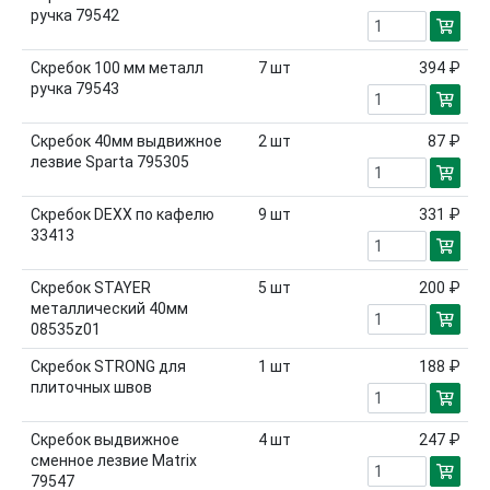
ручка 79542
Скребок 100 мм металл
7
шт
394 ₽
ручка 79543
Скребок 40мм выдвижное
2
шт
87 ₽
лезвие Sparta 795305
Скребок DEXX по кафелю
9
шт
331 ₽
33413
Скребок STAYER
5
шт
200 ₽
металлический 40мм
08535z01
Скребок STRONG для
1
шт
188 ₽
плиточных швов
Скребок выдвижное
4
шт
247 ₽
сменное лезвие Matrix
79547