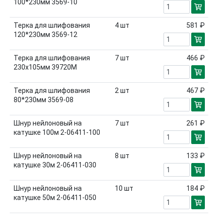
100*230мм 3569-10
Терка для шлифования
4
шт
581 ₽
120*230мм 3569-12
Терка для шлифования
7
шт
466 ₽
230х105мм 39720М
Терка для шлифования
2
шт
467 ₽
80*230мм 3569-08
Шнур нейлоновый на
7
шт
261 ₽
катушке 100м 2-06411-100
Шнур нейлоновый на
8
шт
133 ₽
катушке 30м 2-06411-030
Шнур нейлоновый на
10
шт
184 ₽
катушке 50м 2-06411-050