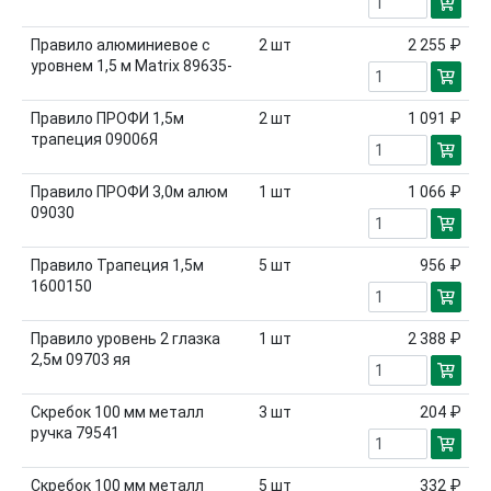
Правило алюминиевое с
2
шт
2 255 ₽
уровнем 1,5 м Matrix 89635-
Правило ПРОФИ 1,5м
2
шт
1 091 ₽
трапеция 09006Я
Правило ПРОФИ 3,0м алюм
1
шт
1 066 ₽
09030
Правило Трапеция 1,5м
5
шт
956 ₽
1600150
Правило уровень 2 глазка
1
шт
2 388 ₽
2,5м 09703 яя
Скребок 100 мм металл
3
шт
204 ₽
ручка 79541
Скребок 100 мм металл
5
шт
332 ₽