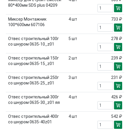
80*400мм SDS plus 04209
Миксер Монтажник
4
шт
733 ₽
100*600мм 607106
Отвес строительный 100г
5
шт
278 ₽
со шнуром 0635-10_z01
Отвес строительный 150г
2
шт
239 ₽
со шнуром 0635-15_z01
Отвес строительный 250г
3
шт
231 ₽
со шнуром 0635-25_z01
Отвес строительный 300г
4
шт
426 ₽
со шнуром 0635-30_z01 яя
Отвес строительный 400г
4
шт
542 ₽
со шнуром 0635-40z01