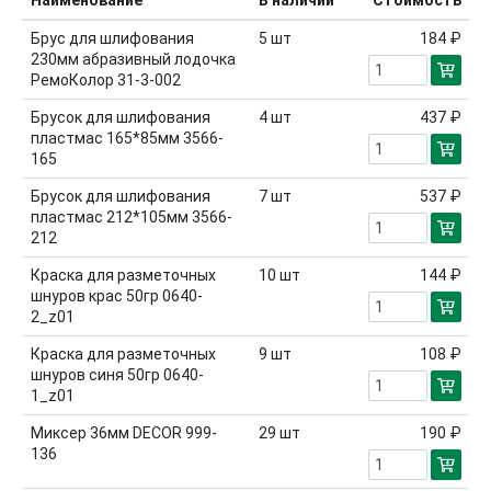
Наименование
В наличии
Стоимость
Брус для шлифования
5
шт
184 ₽
230мм абразивный лодочка
РемоКолор 31-3-002
Брусок для шлифования
4
шт
437 ₽
пластмас 165*85мм 3566-
165
Брусок для шлифования
7
шт
537 ₽
пластмас 212*105мм 3566-
212
Краска для разметочных
10
шт
144 ₽
шнуров крас 50гр 0640-
2_z01
Краска для разметочных
9
шт
108 ₽
шнуров синя 50гр 0640-
1_z01
Миксер 36мм DECOR 999-
29
шт
190 ₽
136