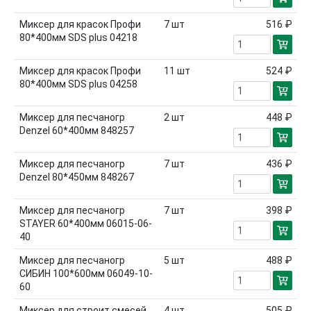
Миксер для красок Профи
7
шт
516 ₽
80*400мм SDS plus 04218
Миксер для красок Профи
11
шт
524 ₽
80*400мм SDS plus 04258
Миксер для песчаногр
2
шт
448 ₽
Denzel 60*400мм 848257
Миксер для песчаногр
7
шт
436 ₽
Denzel 80*450мм 848267
Миксер для песчаногр
7
шт
398 ₽
STAYER 60*400мм 06015-06-
40
Миксер для песчаногр
5
шт
488 ₽
СИБИН 100*600мм 06049-10-
60
Миксер для строит смесей
4
шт
505 ₽