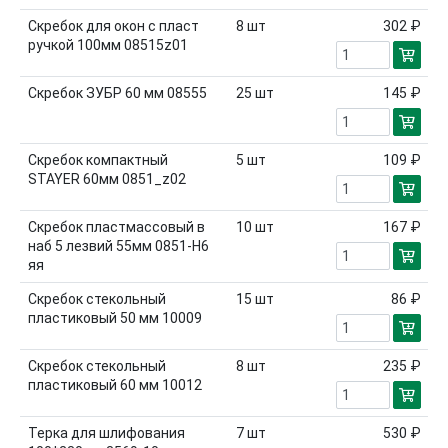
Скребок для окон с пласт
8
шт
302 ₽
ручкой 100мм 08515z01
Скребок ЗУБР 60 мм 08555
25
шт
145 ₽
Скребок компактный
5
шт
109 ₽
STAYER 60мм 0851_z02
Скребок пластмассовый в
10
шт
167 ₽
наб 5 лезвий 55мм 0851-Н6
яя
Скребок стекольный
15
шт
86 ₽
пластиковый 50 мм 10009
Скребок стекольный
8
шт
235 ₽
пластиковый 60 мм 10012
Терка для шлифования
7
шт
530 ₽