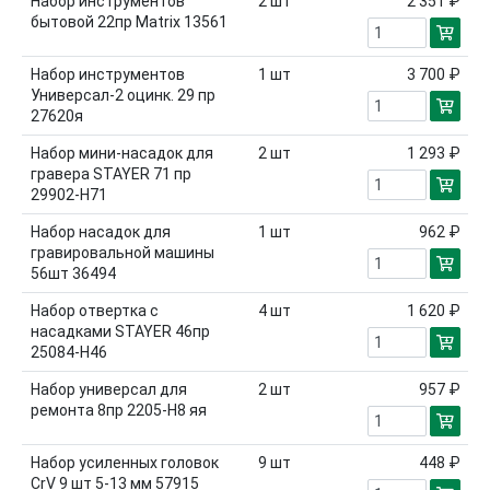
Набор инструментов
2
шт
2 351 ₽
бытовой 22пр Matrix 13561
Набор инструментов
1
шт
3 700 ₽
Универсал-2 оцинк. 29 пр
27620я
Набор мини-насадок для
2
шт
1 293 ₽
гравера STAYER 71 пр
29902-H71
Набор насадок для
1
шт
962 ₽
гравировальной машины
56шт 36494
Набор отвертка с
4
шт
1 620 ₽
насадками STAYER 46пр
25084-H46
Набор универсал для
2
шт
957 ₽
ремонта 8пр 2205-Н8 яя
Набор усиленных головок
9
шт
448 ₽
CrV 9 шт 5-13 мм 57915