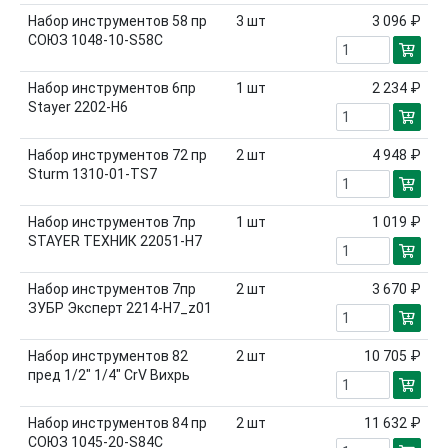
Набор инструментов 58 пр
3
шт
3 096 ₽
СОЮЗ 1048-10-S58C
Набор инструментов 6пр
1
шт
2 234 ₽
Stayer 2202-Н6
Набор инструментов 72 пр
2
шт
4 948 ₽
Sturm 1310-01-TS7
Набор инструментов 7пр
1
шт
1 019 ₽
STAYER ТЕХНИК 22051-Н7
Набор инструментов 7пр
2
шт
3 670 ₽
ЗУБР Эксперт 2214-Н7_z01
Набор инструментов 82
2
шт
10 705 ₽
пред 1/2" 1/4" CrV Вихрь
Набор инструментов 84 пр
2
шт
11 632 ₽
СОЮЗ 1045-20-S84C