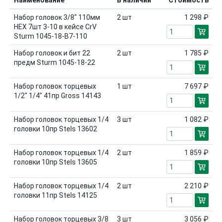
Наименование
В наличии
Стоимость
Набор головок 3/8" 110мм
2
шт
1 298 ₽
HEX 7шт 3-10 в кейсе СrV
Sturm 1045-18-B7-110
Набор головок и бит 22
2
шт
1 785 ₽
предм Sturm 1045-18-22
Набор головок торцевых
1
шт
7 697 ₽
1/2" 1/4" 41пр Gross 14143
Набор головок торцевых 1/4
3
шт
1 082 ₽
головки 10пр Stels 13602
Набор головок торцевых 1/4
2
шт
1 859 ₽
головки 10пр Stels 13605
Набор головок торцевых 1/4
2
шт
2 210 ₽
головки 11пр Stels 14125
Набор головок торцевых 3/8
3
шт
3 056 ₽