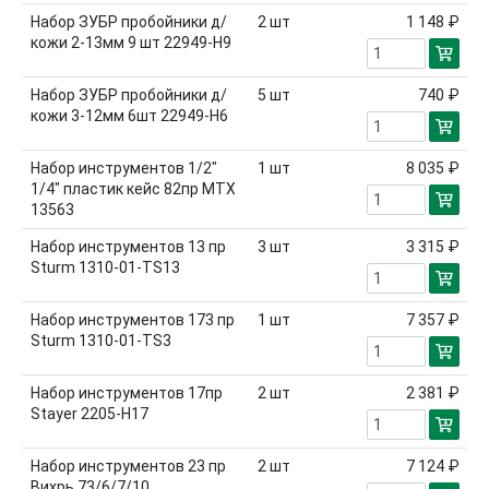
Набор ЗУБР пробойники д/
2
шт
1 148 ₽
кожи 2-13мм 9 шт 22949-Н9
Набор ЗУБР пробойники д/
5
шт
740 ₽
кожи 3-12мм 6шт 22949-Н6
Набор инструментов 1/2"
1
шт
8 035 ₽
1/4" пластик кейс 82пр MTX
13563
Набор инструментов 13 пр
3
шт
3 315 ₽
Sturm 1310-01-TS13
Набор инструментов 173 пр
1
шт
7 357 ₽
Sturm 1310-01-TS3
Набор инструментов 17пр
2
шт
2 381 ₽
Stayer 2205-Н17
Набор инструментов 23 пр
2
шт
7 124 ₽
Вихрь 73/6/7/10