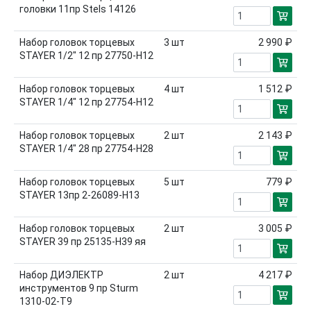
головки 11пр Stels 14126
Набор головок торцевых
3
шт
2 990 ₽
STAYER 1/2" 12 пр 27750-Н12
Набор головок торцевых
4
шт
1 512 ₽
STAYER 1/4" 12 пр 27754-Н12
Набор головок торцевых
2
шт
2 143 ₽
STAYER 1/4" 28 пр 27754-H28
Набор головок торцевых
5
шт
779 ₽
STAYER 13пр 2-26089-Н13
Набор головок торцевых
2
шт
3 005 ₽
STAYER 39 пр 25135-H39 яя
Набор ДИЭЛЕКТР
2
шт
4 217 ₽
инструментов 9 пр Sturm
1310-02-T9