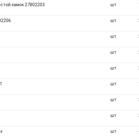
остой замок 27802203
шт
02206
шт
шт
шт
шт
1
шт
шт
шт
ex
шт