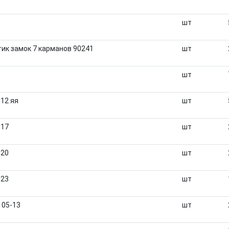
шт
тик замок 7 карманов 90241
шт
шт
12 яя
шт
-17
шт
-20
шт
-23
шт
105-13
шт