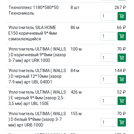
Техноплекс 1180*580*50
8
шт
267 ₽
Технониколь
Уплотнитель SILA HOME
86
м
66 ₽
Е150 коричневый 9*4мм
самоклеящийся
Уплотнитель ULTIMA ( WALLS
100
м
70 ₽
) D коричневый 9*8мм (зазор
3-7 мм) арт URK 100D
Уплотнитель ULTIMA ( WALLS
84
м
144 ₽
) D черный 12*10мм (зазор
7-9 мм) арт UBL 040D1
Уплотнитель ULTIMA ( WALLS
426
м
52 ₽
) E черный 9*4мм (зазор 2,5-
3,5 мм) арт UBL 150E
Уплотнитель ULTIMA ( WALLS
155
м
70 ₽
) D белый 9*8мм (зазор 3-7
мм) арт URB 100D