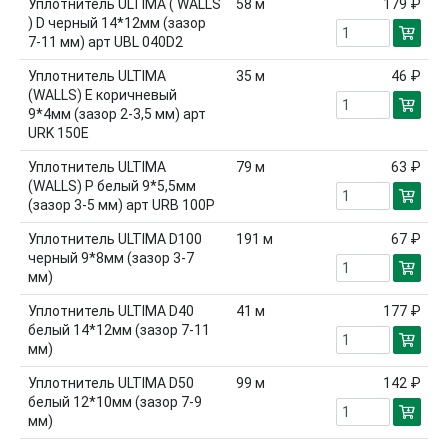
Уплотнитель ULTIMA ( WALLS
58
м
179 ₽
) D черный 14*12мм (зазор
7-11 мм) арт UBL 040D2
Уплотнитель ULTIMA
35
м
46 ₽
(WALLS) E коричневый
9*4мм (зазор 2-3,5 мм) арт
URK 150E
Уплотнитель ULTIMA
79
м
63 ₽
(WALLS) P белый 9*5,5мм
(зазор 3-5 мм) арт URB 100P
Уплотнитель ULTIMA D100
191
м
67 ₽
черный 9*8мм (зазор 3-7
мм)
Уплотнитель ULTIMA D40
41
м
177 ₽
белый 14*12мм (зазор 7-11
мм)
Уплотнитель ULTIMA D50
99
м
142 ₽
белый 12*10мм (зазор 7-9
мм)