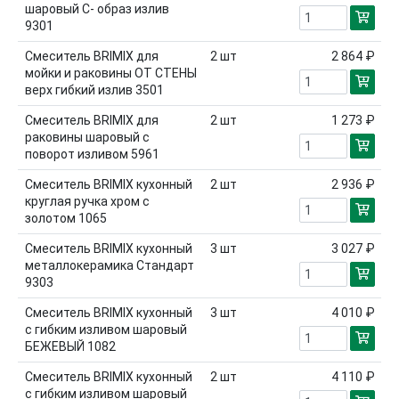
шаровый С- образ излив
9301
Смеситель BRIMIX для
2
шт
2 864 ₽
мойки и раковины ОТ СТЕНЫ
верх гибкий излив 3501
Смеситель BRIMIX для
2
шт
1 273 ₽
раковины шаровый с
поворот изливом 5961
Смеситель BRIMIX кухонный
2
шт
2 936 ₽
круглая ручка хром с
золотом 1065
Смеситель BRIMIX кухонный
3
шт
3 027 ₽
металлокерамика Стандарт
9303
Смеситель BRIMIX кухонный
3
шт
4 010 ₽
с гибким изливом шаровый
БЕЖЕВЫЙ 1082
Смеситель BRIMIX кухонный
2
шт
4 110 ₽
с гибким изливом шаровый