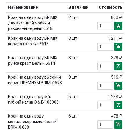
Наименование
В наличии
Стоимость
Кран на одну воду BRIMIX
2
шт
860 ₽
для кухонной мойки и
раковины черный 6618
Кран на одну воду BRIMIX
3
шт
1 211 ₽
квадрат корпус 6615
Кран на одну воду BRIMIX
8
шт
378 ₽
ручка крест Белый 6614
Кран на одну воду высокий
9
шт
516 ₽
излив ПРЕМИУМ BRIMIX 673
Кран на одну воду м/к
5
шт
1 234 ₽
гибкий излив D & B 100380
Кран на одну воду
6
шт
478 ₽
металлокерамика белый
BRIMIX 668