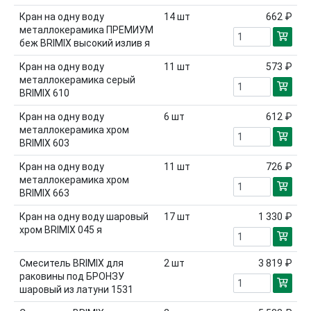
Кран на одну воду
14
шт
662 ₽
металлокерамика ПРЕМИУМ
беж BRIMIX высокий излив я
Кран на одну воду
11
шт
573 ₽
металлокерамика серый
BRIMIX 610
Кран на одну воду
6
шт
612 ₽
металлокерамика хром
BRIMIX 603
Кран на одну воду
11
шт
726 ₽
металлокерамика хром
BRIMIX 663
Кран на одну воду шаровый
17
шт
1 330 ₽
хром BRIMIX 045 я
Смеситель BRIMIX для
2
шт
3 819 ₽
раковины под БРОНЗУ
шаровый из латуни 1531