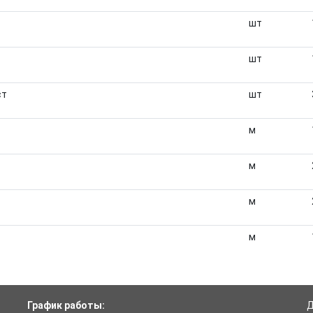
шт
шт
ст
шт
м
м
м
м
График работы:
Д