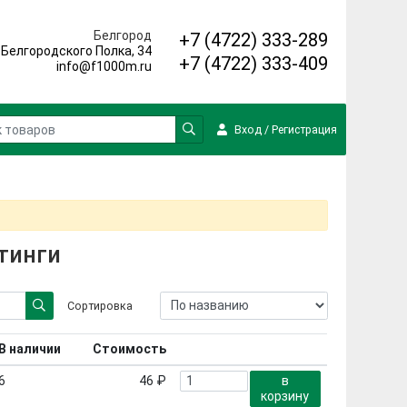
Белгород
+7 (4722) 333-289
. Белгородского Полка, 34
+7 (4722) 333-409
info@f1000m.ru
Вход
/
Регистрация
тинги
Сортировка
В наличии
Стоимость
6
46 ₽
в
корзину