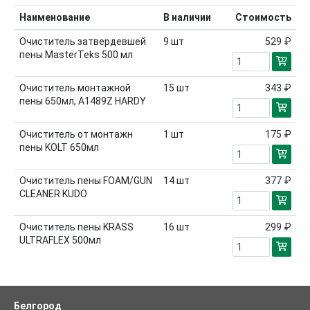
Наименование
В наличии
Стоимость
Очиститель затвердевшей
9
шт
529 ₽
пены MasterTeks 500 мл
Очиститель монтажной
15
шт
343 ₽
пены 650мл, А1489Z HARDY
Очиститель от монтажн
1
шт
175 ₽
пены KOLT 650мл
Очиститель пены FOAM/GUN
14
шт
377 ₽
CLEANER KUDO
Очиститель пены KRASS
16
шт
299 ₽
ULTRAFLEX 500мл
Белгород