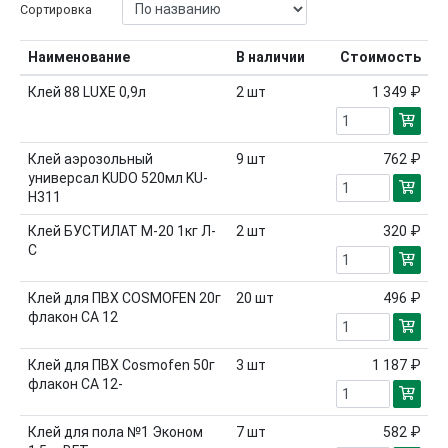
Сортировка
Наименование
В наличии
Стоимость
Клей 88 LUXE 0,9л
2
шт
1 349 ₽
Клей аэрозольный
9
шт
762 ₽
универсал KUDO 520мл KU-
H311
Клей БУСТИЛАТ М-20 1кг Л-
2
шт
320 ₽
С
Клей для ПВХ COSMOFEN 20г
20
шт
496 ₽
флакон CA 12
Клей для ПВХ Cosmofen 50г
3
шт
1 187 ₽
флакон CA 12-
Клей для пола №1 Эконом
7
шт
582 ₽