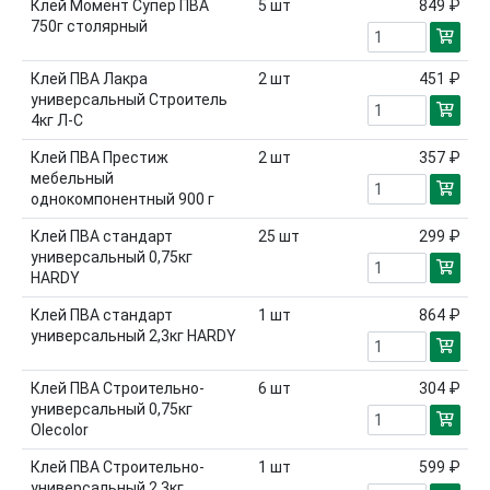
Клей Момент Супер ПВА
5
шт
849 ₽
750г столярный
Клей ПВА Лакра
2
шт
451 ₽
универсальный Строитель
4кг Л-С
Клей ПВА Престиж
2
шт
357 ₽
мебельный
однокомпонентный 900 г
Клей ПВА стандарт
25
шт
299 ₽
универсальный 0,75кг
HARDY
Клей ПВА стандарт
1
шт
864 ₽
универсальный 2,3кг HARDY
Клей ПВА Строительно-
6
шт
304 ₽
универсальный 0,75кг
Olecolor
Клей ПВА Строительно-
1
шт
599 ₽
универсальный 2,3кг