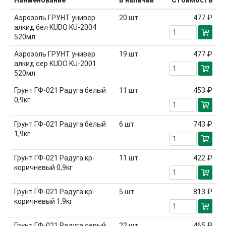
Наименование
В наличии
Стоимость
Аэрозоль ГРУНТ универ
20
шт
477 ₽
алкид бел KUDO KU-2004
520мл
Аэрозоль ГРУНТ универ
19
шт
477 ₽
алкид сер KUDO KU-2001
520мл
Грунт ГФ-021 Радуга белый
11
шт
453 ₽
0,9кг
Грунт ГФ-021 Радуга белый
6
шт
743 ₽
1,9кг
Грунт ГФ-021 Радуга кр-
11
шт
422 ₽
коричневый 0,9кг
Грунт ГФ-021 Радуга кр-
5
шт
813 ₽
коричневый 1,9кг
Грунт ГФ-021 Радуга серый
22
шт
465 ₽