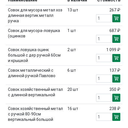
Наименование
В наличии
Стоимость
Совок для мусора метал хоз
13
шт
267 ₽
длинная вертик металл
ручка
Совок для мусора-ловушка
1
шт
687 ₽
(оцинков
Совок ловушка оцинк
2
шт
1 099 ₽
большой с дер ручкой 60см
и крышкой
Совок металлический с
6
шт
137 ₽
длинной ручкой Павлово
Совок хозяйственный метал
20
шт
350 ₽
с длинной вертикальной
Совок хозяйственный метал
16
шт
238 ₽
с ручкой 80-90см
вертикальный большой