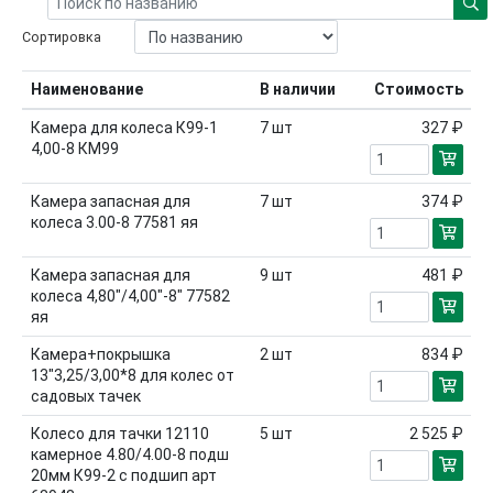
Сортировка
Наименование
В наличии
Стоимость
Камера для колеса К99-1
7
шт
327 ₽
4,00-8 КМ99
Камера запасная для
7
шт
374 ₽
колеса 3.00-8 77581 яя
Камера запасная для
9
шт
481 ₽
колеса 4,80"/4,00"-8" 77582
яя
Камера+покрышка
2
шт
834 ₽
13"3,25/3,00*8 для колес от
садовых тачек
Колесо для тачки 12110
5
шт
2 525 ₽
камерное 4.80/4.00-8 подш
20мм К99-2 с подшип арт