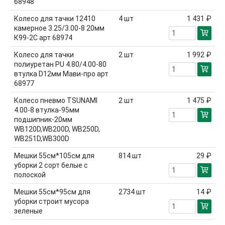
68948
Колесо для тачки 12410
4
шт
1 431 ₽
камерное 3.25/3.00-8 20мм
К99-2С арт 68974
Колесо для тачки
2
шт
1 992 ₽
полиуретан PU 4.80/4.00-80
втулка D12мм Мави-про арт
68977
Колесо пневмо TSUNAMI
2
шт
1 475 ₽
4.00-8 втулка-95мм
подшипник-20мм
WB120D,WB200D, WB250D,
WB251D,WB300D
Мешки 55см*105см для
814
шт
29 ₽
уборки 2 сорт белые с
полоской
Мешки 55см*95см для
2734
шт
14 ₽
уборки строит мусора
зеленые