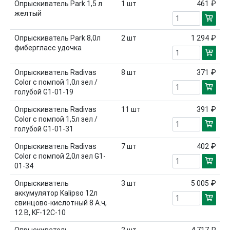
Опрыскиватель Park 1,5 л
1
шт
461 ₽
желтый
Опрыскиватель Park 8,0л
2
шт
1 294 ₽
фибергласс удочка
Опрыскиватель Radivas
8
шт
371 ₽
Color с помпой 1,0л зел /
голубой G1-01-19
Опрыскиватель Radivas
11
шт
391 ₽
Color с помпой 1,5л зел /
голубой G1-01-31
Опрыскиватель Radivas
7
шт
402 ₽
Color с помпой 2,0л зел G1-
01-34
Опрыскиватель
3
шт
5 005 ₽
аккумулятор Kalipso 12л
свинцово-кислотный 8 А.ч,
12 В, KF-12C-10
Опрыскиватель
2
шт
4 717 ₽