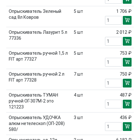
Опрыскиватель Зеленый
5
шт
1 706 ₽
сад 8л Ковров
Опрыскиватель Лазурит 5 л
5
шт
2 012 ₽
77336
Опрыскиватель ручной 1,5 л
5
шт
753 ₽
FIT арт 77327
Опрыскиватель ручной 2 л
7
шт
750 ₽
FIT арт 77328
Опрыскиватель ТУМАН
4
шт
487 ₽
ручной ОГ-307М-2 это
121223
Опрыскиватель УДОЧКА
3
шт
436 ₽
алюм нетелескоп (ОП-208)
580/
Опрыскиватель эл. 12л
2
шт
6 182 ₽