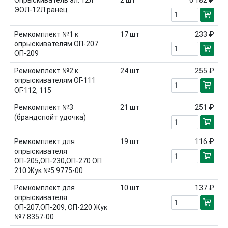
ЭОЛ-12Л ранец
Ремкомплект №1 к
17
шт
233 ₽
опрыскивателям ОП-207
ОП-209
Ремкомплект №2 к
24
шт
255 ₽
опрыскивателям ОГ-111
ОГ-112, 115
Ремкомплект №3
21
шт
251 ₽
(брандспойт удочка)
Ремкомплект для
19
шт
116 ₽
опрыскивателя
ОП-205,ОП-230,ОП-270 ОП
210 Жук №5 9775-00
Ремкомплект для
10
шт
137 ₽
опрыскивателя
ОП-207,ОП-209, ОП-220 Жук
№7 8357-00