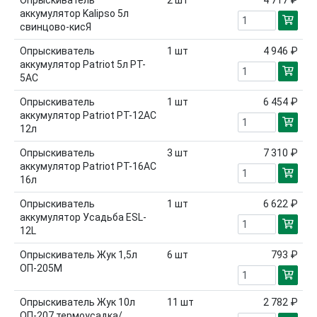
аккумулятор Kalipso 5л
свинцово-кисЯ
Опрыскиватель
1
шт
4 946 ₽
аккумулятор Patriot 5л PT-
5AC
Опрыскиватель
1
шт
6 454 ₽
аккумулятор Patriot PT-12AC
12л
Опрыскиватель
3
шт
7 310 ₽
аккумулятор Patriot PT-16AC
16л
Опрыскиватель
1
шт
6 622 ₽
аккумулятор Усадьба ESL-
12L
Опрыскиватель Жук 1,5л
6
шт
793 ₽
ОП-205М
Опрыскиватель Жук 10л
11
шт
2 782 ₽
ОП-207 термоусадка/