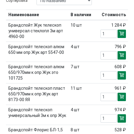
Сортировка
Наименование
В наличии
Стоимость
Брандспойт Жук телескоп
10
шт
1 284 ₽
универсал стеклопл 3м арт
4960-00
Брандспойт телескоп алюм
4
шт
796 ₽
650 мм опр Жук арт 5547-00
Брандспойт телескоп алюм
7
шт
608 ₽
650/970мм к опр Жук это
101725
Брандспойт телескоп пласт
11
шт
961 ₽
650/970мм к опр Жук арт
8173-00 ЯЯ
Брандспойт телескоп
4
шт
974 ₽
универсальный 3м к опр Жук
Брандспойт Флорис БЛ-1,5
8
шт
528 ₽