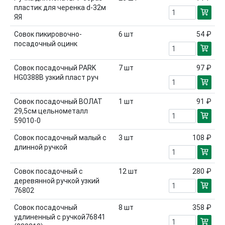
пластик для черенка d-32м
ЯЯ
Совок пикировочно-
6
шт
54 ₽
посадочный оцинк
Совок посадочный PARK
7
шт
97 ₽
HG0388В узкий пласт руч
Совок посадочный ВОЛАТ
1
шт
91 ₽
29,5см цельнометалл
59010-0
Совок посадочный малый с
3
шт
108 ₽
длинной ручкой
Совок посадочный с
12
шт
280 ₽
деревянной ручкой узкий
76802
Совок посадочный
8
шт
358 ₽
удлиненный с ручкой76841