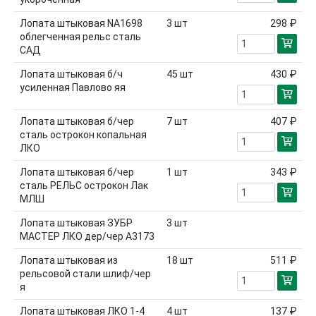
Лопата штыковая NA1698
3
шт
298 ₽
облегченная рельс сталь
САД
Лопата штыковая б/ч
45
шт
430 ₽
усиленная Павлово яя
Лопата штыковая б/чер
7
шт
407 ₽
сталь острокон копальная
ЛКО
Лопата штыковая б/чер
1
шт
343 ₽
сталь РЕЛЬС острокон Лак
МЛШ
Лопата штыковая ЗУБР
3
шт
МАСТЕР ЛКО дер/чер А3173
Лопата штыковая из
18
шт
511 ₽
рельсовой стали шлиф/чер
я
Лопата штыковая ЛКО 1-4
4
шт
137 ₽