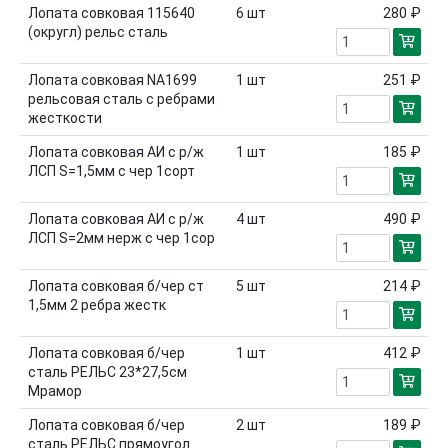
Лопата совковая 115640
6
шт
280 ₽
(округл) рельс сталь
Лопата совковая NA1699
1
шт
251 ₽
рельсовая сталь с ребрами
жесткости
Лопата совковая АИ с р/ж
1
шт
185 ₽
ЛСП S=1,5мм с чер 1сорт
Лопата совковая АИ с р/ж
4
шт
490 ₽
ЛСП S=2мм нерж с чер 1сор
Лопата совковая б/чер ст
5
шт
214 ₽
1,5мм 2 ребра жестк
Лопата совковая б/чер
1
шт
412 ₽
сталь РЕЛЬС 23*27,5см
Мрамор
Лопата совковая б/чер
2
шт
189 ₽
сталь РЕЛЬС прямоугол