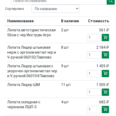
Сортировка
Наименование
В наличии
Стоимость
Лопата автотуристическая
2
шт
561 ₽
56см с чер Инструм-Агро
Лопата Лидер штыковая
8
шт
2 184 ₽
нерж с эргоном метал чер и
V-ручкой 060102 Павлово
Лопата Лидер штыковая с
9
шт
1 459 ₽
укорочен эргоном метал чер
и V-ручкой 060104 Павлово
Лопата Лидер-ШМ
11
шт
1 505 ₽
Лопата складная с
4
шт
682 ₽
черенком ЛШП-3