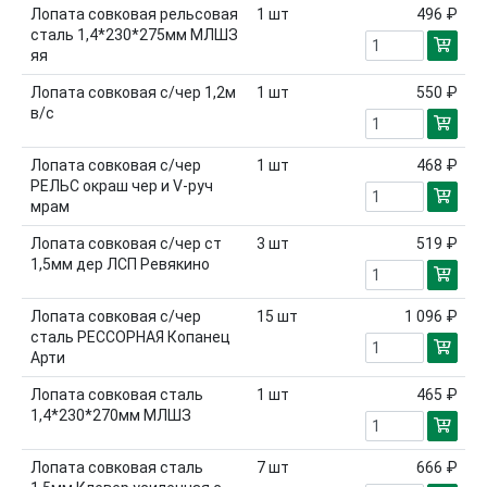
Лопата совковая рельсовая
1
шт
496 ₽
сталь 1,4*230*275мм МЛШЗ
яя
Лопата совковая с/чер 1,2м
1
шт
550 ₽
в/с
Лопата совковая с/чер
1
шт
468 ₽
РЕЛЬС окраш чер и V-руч
мрам
Лопата совковая с/чер ст
3
шт
519 ₽
1,5мм дер ЛСП Ревякино
Лопата совковая с/чер
15
шт
1 096 ₽
сталь РЕССОРНАЯ Копанец
Арти
Лопата совковая сталь
1
шт
465 ₽
1,4*230*270мм МЛШЗ
Лопата совковая сталь
7
шт
666 ₽