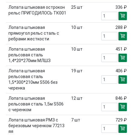
Лопата штыковая острокон
25
шт
336 ₽
рельс ПРИГОДИЛОСЬ ТК001
Лопата штыковая
10
шт
288 ₽
прямоугол рельс сталь с
ребрами жесткости
Лопата штыковая
10
шт
451 ₽
рельсовая сталь
1,4*20*270мм МЛШЗ
Лопата штыковая
19
шт
406 ₽
рельсовая сталь
1,5*300*210мм S506 без
черенка
Лопата штыковая
12
шт
846 ₽
рельсовая сталь 1,5м S506
с черенком
Лопата штыковая РМЗ с
7
шт
729 ₽
березовым черенком 77213
яя