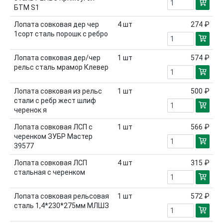
БТМ S1
Лопата совковая дер чер
4
шт
274 ₽
1сорт сталь порошк с ребро
Лопата совковая дер/чер
1
шт
574 ₽
рельс сталь мрамор Клевер
Лопата совковая из рельс
1
шт
500 ₽
стали с ребр жест шлиф
черенок я
Лопата совковая ЛСП с
1
шт
566 ₽
черенком ЗУБР Мастер
39577
Лопата совковая ЛСП
4
шт
315 ₽
стальная с черенком
Лопата совковая рельсовая
1
шт
572 ₽
сталь 1,4*230*275мм МЛШЗ