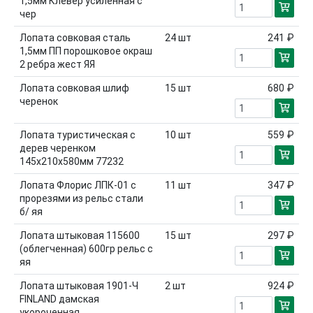
1,5мм Клевер усиленная с
чер
Лопата совковая сталь
24
шт
241 ₽
1,5мм ПП порошковое окраш
2 ребра жест ЯЯ
Лопата совковая шлиф
15
шт
680 ₽
черенок
Лопата туристическая с
10
шт
559 ₽
дерев черенком
145х210х580мм 77232
Лопата Флорис ЛПК-01 с
11
шт
347 ₽
прорезями из рельс стали
б/ яя
Лопата штыковая 115600
15
шт
297 ₽
(облегченная) 600гр рельс с
яя
Лопата штыковая 1901-Ч
2
шт
924 ₽
FINLAND дамская
укороченная