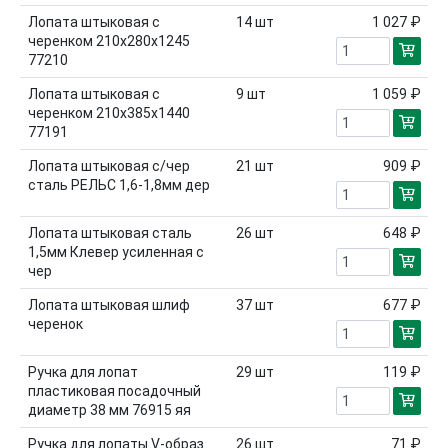
Лопата штыковая с
14
шт
1 027 ₽
черенком 210х280х1245
77210
Лопата штыковая с
9
шт
1 059 ₽
черенком 210х385х1440
77191
Лопата штыковая с/чер
21
шт
909 ₽
сталь РЕЛЬС 1,6-1,8мм дер
Лопата штыковая сталь
26
шт
648 ₽
1,5мм Клевер усиленная с
чер
Лопата штыковая шлиф
37
шт
677 ₽
черенок
Ручка для лопат
29
шт
119 ₽
пластиковая посадочный
диаметр 38 мм 76915 яя
Ручка для лопаты V-образ
26
шт
71 ₽