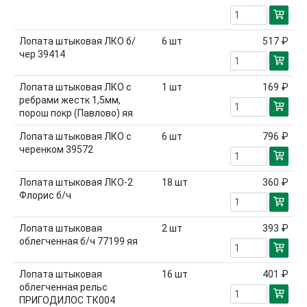
Лопата штыковая ЛКО б/
6
шт
517 ₽
чер 39414
Лопата штыковая ЛКО с
1
шт
169 ₽
ребрами жестк 1,5мм,
порош покр (Павлово) яя
Лопата штыковая ЛКО с
6
шт
796 ₽
черенком 39572
Лопата штыковая ЛКО-2
18
шт
360 ₽
Флорис б/ч
Лопата штыковая
2
шт
393 ₽
облегченная б/ч 77199 яя
Лопата штыковая
16
шт
401 ₽
облегченная рельс
ПРИГОДИЛОС ТК004