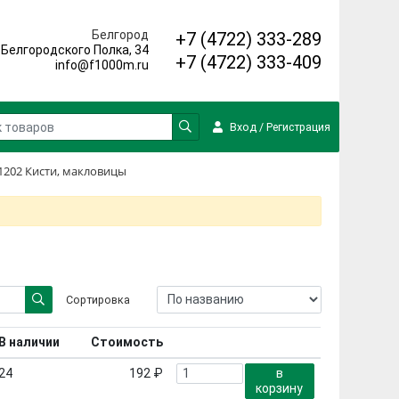
Белгород
+7 (4722) 333-289
. Белгородского Полка, 34
+7 (4722) 333-409
info@f1000m.ru
Вход
/
Регистрация
1202 Кисти, макловицы
Сортировка
В наличии
Стоимость
24
192 ₽
в
корзину