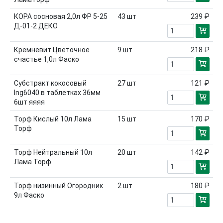
КОРА сосновая 2,0л ФР 5-25
43
шт
239 ₽
Д-01-2 ДЕКО
Кремневит Цветочное
9
шт
218 ₽
счастье 1,0л Фаско
Субстракт кокосовый
27
шт
121 ₽
Ing6040 в таблетках 36мм
6шт яяяя
Торф Кислый 10л Лама
15
шт
170 ₽
Торф
Торф Нейтральный 10л
20
шт
142 ₽
Лама Торф
Торф низинный Огородник
2
шт
180 ₽
9л Фаско