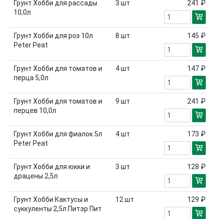
Грунт Хобби для рассады
3
шт
241 ₽
10,0л
Грунт Хобби для роз 10л
8
шт
145 ₽
Peter Peat
Грунт Хобби для томатов и
4
шт
147 ₽
перца 5,0л
Грунт Хобби для томатов и
9
шт
241 ₽
перцев 10,0л
Грунт Хобби для фиалок 5л
4
шт
173 ₽
Peter Peat
Грунт Хобби для юкки и
3
шт
128 ₽
драцены 2,5л
Грунт Хобби Кактусы и
12
шт
129 ₽
суккуленты 2,5л Питэр Пит