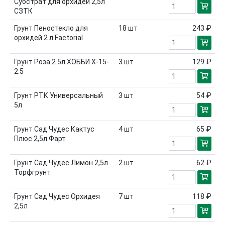
Субстрат для орхидей 2,5л
СЗТК
Грунт Пеностекло для
18
шт
243 ₽
орхидей 2 л Factorial
Грунт Роза 2.5л ХОББИ Х-15-
3
шт
129 ₽
2.5
Грунт РТК Универсальный
3
шт
54 ₽
5л
Грунт Сад Чудес Кактус
4
шт
65 ₽
Плюс 2,5л Фарт
Грунт Сад Чудес Лимон 2,5л
2
шт
62 ₽
Торфгрунт
Грунт Сад Чудес Орхидея
7
шт
118 ₽
2,5л