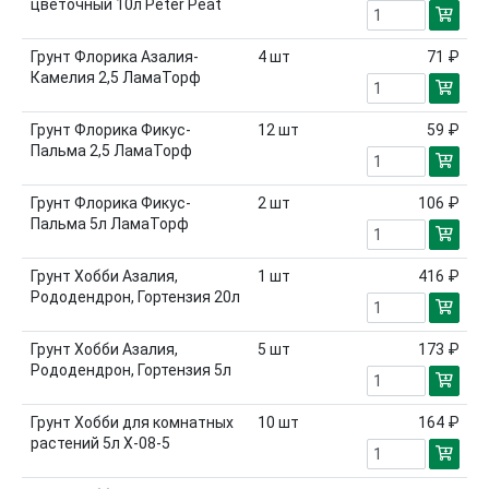
цветочный 10л Peter Peat
Грунт Флорика Азалия-
4
шт
71 ₽
Камелия 2,5 ЛамаТорф
Грунт Флорика Фикус-
12
шт
59 ₽
Пальма 2,5 ЛамаТорф
Грунт Флорика Фикус-
2
шт
106 ₽
Пальма 5л ЛамаТорф
Грунт Хобби Азалия,
1
шт
416 ₽
Рододендрон, Гортензия 20л
Грунт Хобби Азалия,
5
шт
173 ₽
Рододендрон, Гортензия 5л
Грунт Хобби для комнатных
10
шт
164 ₽
растений 5л Х-08-5