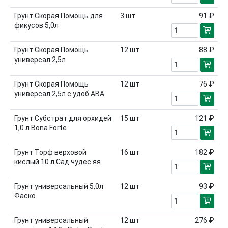
Грунт Скорая Помощь для
3
шт
91 ₽
фикусов 5,0л
Грунт Скорая Помощь
12
шт
88 ₽
универсал 2,5л
Грунт Скорая Помощь
12
шт
76 ₽
универсал 2,5л с удоб АВА
Грунт Субстрат для орхидей
15
шт
121 ₽
1,0 л Bona Forte
Грунт Торф верховой
16
шт
182 ₽
кислый 10 л Сад чудес яя
Грунт универсальный 5,0л
12
шт
93 ₽
Фаско
Грунт универсальный
12
шт
276 ₽