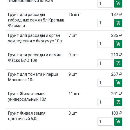
Универсальный 6л БХЗ
Грунт для рассады
16
шт
137 ₽
гибридных семян 5л Крепыш
Фаскояя
Грунт для рассады и орган
7
шт
285 ₽
земледелия с биогумус 10л
Грунт для рассады и семян
9
шт
210 ₽
Фаско БИО 10л
Грунт для томата и перца
9
шт
267 ₽
Малышок 10л
Грунт Живая земля
11
шт
201 ₽
универсальный 10л
Грунт Живая земля
3
шт
103 ₽
цветочный 5,0л