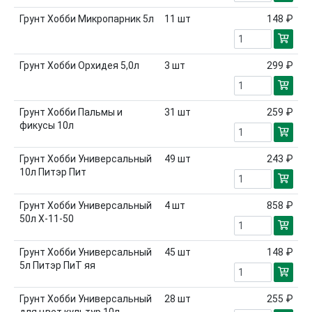
Грунт Хобби Микропарник 5л
11
шт
148 ₽
Грунт Хобби Орхидея 5,0л
3
шт
299 ₽
Грунт Хобби Пальмы и
31
шт
259 ₽
фикусы 10л
Грунт Хобби Универсальный
49
шт
243 ₽
10л Питэр Пит
Грунт Хобби Универсальный
4
шт
858 ₽
50л Х-11-50
Грунт Хобби Универсальный
45
шт
148 ₽
5л Питэр ПиТ яя
Грунт Хобби Универсальный
28
шт
255 ₽
для цвет культур 10л