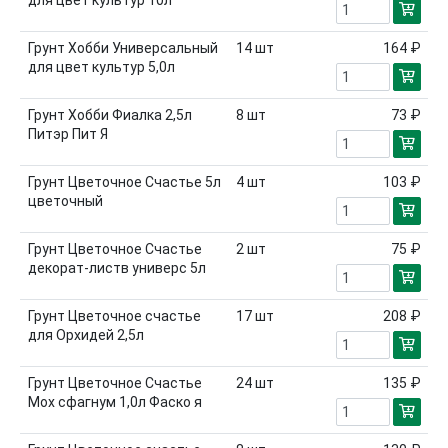
Грунт Хобби Универсальный
14
шт
164 ₽
для цвет культур 5,0л
Грунт Хобби Фиалка 2,5л
8
шт
73 ₽
Питэр Пит Я
Грунт Цветочное Счастье 5л
4
шт
103 ₽
цветочный
Грунт Цветочное Счастье
2
шт
75 ₽
декорат-листв универс 5л
Грунт Цветочное счастье
17
шт
208 ₽
для Орхидей 2,5л
Грунт Цветочное Счастье
24
шт
135 ₽
Мох сфагнум 1,0л Фаско я