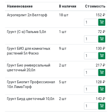
Наименование
В наличии
Стоимость
Агроперлит 2л Велторф
18
шт
152 ₽
Грунт (С-а) Пальма 5,0л
1
шт
72 ₽
Грунт БИО для комнатных
9
шт
130 ₽
растений 5л Фаско
Грунт Био универсальный
2
шт
217 ₽
цветочный 20,0л
Грунт Биопит Профессионал
5
шт
128 ₽
10л ЛамаТорф
Грунт Биуд цветочный 10,0л
2
шт
142 ₽