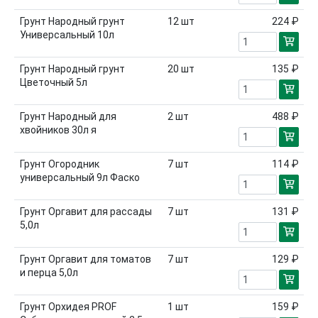
Грунт Народный грунт
12
шт
224 ₽
Универсальный 10л
Грунт Народный грунт
20
шт
135 ₽
Цветочный 5л
Грунт Народный для
2
шт
488 ₽
хвойников 30л я
Грунт Огородник
7
шт
114 ₽
универсальный 9л Фаско
Грунт Оргавит для рассады
7
шт
131 ₽
5,0л
Грунт Оргавит для томатов
7
шт
129 ₽
и перца 5,0л
Грунт Орхидея PROF
1
шт
159 ₽