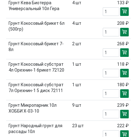
Грунт Кева Биотерра
4
шт
133 ₽
Универсальный 10л Гера
Грунт Кокосовый брикет 6л
4
шт
208 ₽
(500гр)
Грунт Кокосовый брикет 7-
2
шт
268 ₽
8л
Грунт Кокосовый субстрат
1
шт
118 ₽
4л Орехнин-1 брикет 72120
Грунт Кокосовый субстрат
1
шт
180 ₽
7л Орехнин-1 5 диск 72111
Грунт Микропарник 10л
9
шт
239 ₽
ХОББИ Х-03-10
Грунт Народный грунт для
23
шт
222 ₽
рассады 10л