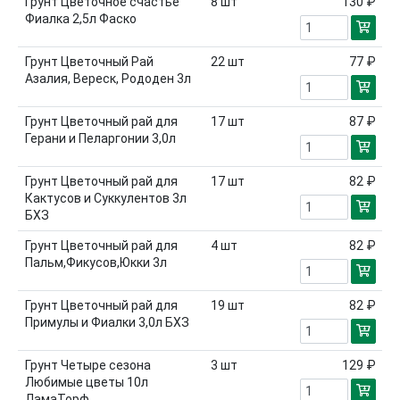
Грунт Цветочное счастье
8
шт
130 ₽
Фиалка 2,5л Фаско
Грунт Цветочный Рай
22
шт
77 ₽
Азалия, Вереск, Рододен 3л
Грунт Цветочный рай для
17
шт
87 ₽
Герани и Пеларгонии 3,0л
Грунт Цветочный рай для
17
шт
82 ₽
Кактусов и Суккулентов 3л
БХЗ
Грунт Цветочный рай для
4
шт
82 ₽
Пальм,Фикусов,Юкки 3л
Грунт Цветочный рай для
19
шт
82 ₽
Примулы и Фиалки 3,0л БХЗ
Грунт Четыре сезона
3
шт
129 ₽
Любимые цветы 10л
ЛамаТорф