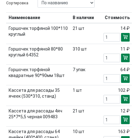
Сортировка
Наименование
В наличии
Стоимость
Горшочек торфяной 100*110
21
шт
14 ₽
круглый
Горшочек торфяной 80*80
310
шт
11 ₽
круглый 64352
Горшочек торфяной
7
упак
64 ₽
квадратные 90*90мм 18шт
Кассета для рассады 35
1
шт
102 ₽
ячеек (530*310, станд)
Кассета для рассады 4яч
21
шт
12 ₽
25*7*5,5 черная 009483
Кассета для рассады 64
10
шт
163 ₽
ячейки (400*400, станд)