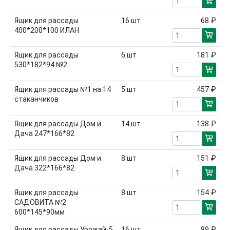
Ящик для рассады
16
шт
68 ₽
400*200*100 ИЛАН
Ящик для рассады
6
шт
181 ₽
530*182*94 №2
Ящик для рассады №1 на 14
5
шт
457 ₽
стаканчиков
Ящик для рассады Дом и
14
шт
138 ₽
Дача 247*166*82
Ящик для рассады Дом и
8
шт
151 ₽
Дача 322*166*82
Ящик для рассады
8
шт
154 ₽
САДОВИТА №2
600*145*90мм
Ящик для рассады Урожай-5
16
шт
89 ₽