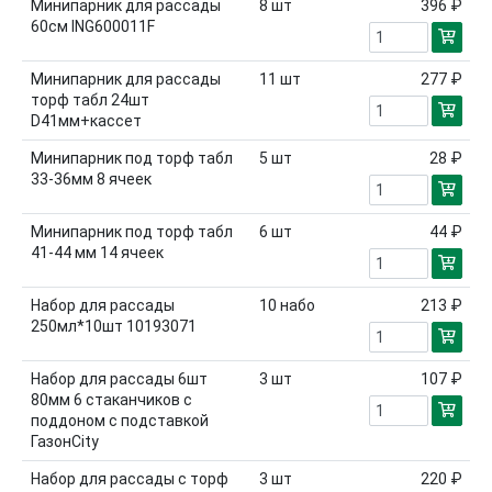
Минипарник для рассады
8
шт
396 ₽
60см ING600011F
Минипарник для рассады
11
шт
277 ₽
торф табл 24шт
D41мм+кассет
Минипарник под торф табл
5
шт
28 ₽
33-36мм 8 ячеек
Минипарник под торф табл
6
шт
44 ₽
41-44 мм 14 ячеек
Набор для рассады
10
набо
213 ₽
250мл*10шт 10193071
Набор для рассады 6шт
3
шт
107 ₽
80мм 6 стаканчиков с
поддоном с подставкой
ГазонCity
Набор для рассады с торф
3
шт
220 ₽