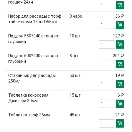
горшоч 24яч
Набор для рассады с торф
3
набо
136 ₽
таблетками 15шт D55мм
Поддон 550*340 стандарт
10
шт
127 ₽
глубокий
Поддон 600*400 стандарт
8
шт
201 ₽
глубокий
Стаканчик для рассады
53
шт
19 ₽
250мл
Таблетка кокосовая
15
шт
6 ₽
Джиффи 30мм
Таблетка торф 36мм
45
шт
21 ₽