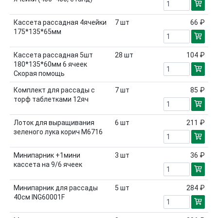
Кассета рассадная 4ячейки
7
шт
66 ₽
175*135*65мм
Кассета рассадная 5шт
28
шт
104 ₽
180*135*60мм 6 ячеек
Скорая помощь
Комплект для рассады с
7
шт
85 ₽
торф таблетками 12яч
Лоток для выращивания
6
шт
211 ₽
зеленого лука корич М6716
Минипарник +1мини
3
шт
36 ₽
кассета на 9/6 ячеек
Минипарник для рассады
5
шт
284 ₽
40см ING60001F