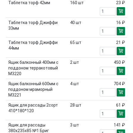
Таблетка торф 42мм
160
шт
23 ₽
Таблетка торф Джиффи
40
шт
16 ₽
33мм
Таблетка торф Джиффи
65
шт
21 ₽
44мм
Ящик балконный 400мм с
2
шт
450 ₽
поддоном терракотовый
М3220
Ящик балконный 600мм с
4
шт
704 ₽
поддоном мраморный
М3221
Ящик для рассады 2сорт
28
шт
61 ₽
410*180*120
Ящик для рассады
3
шт
141 ₽
380х235х85 №1 Бриг