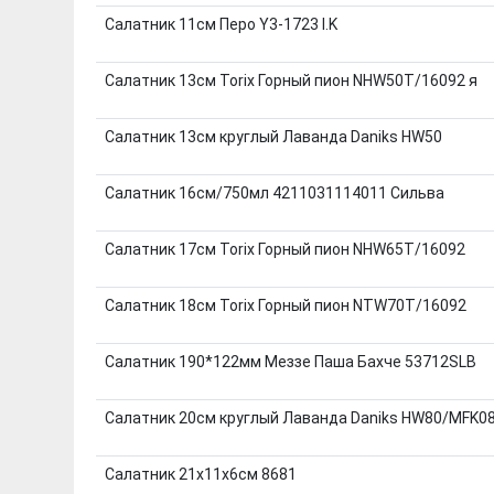
Салатник 11см Перо Y3-1723 I.K
Салатник 13см Torix Горный пион NHW50T/16092 я
Салатник 13см круглый Лаванда Daniks HW50
Салатник 16см/750мл 4211031114011 Сильва
Салатник 17см Torix Горный пион NHW65T/16092
Салатник 18см Torix Горный пион NTW70T/16092
Салатник 190*122мм Меззе Паша Бахче 53712SLB
Салатник 20см круглый Лаванда Daniks HW80/MFK0
Салатник 21х11х6см 8681