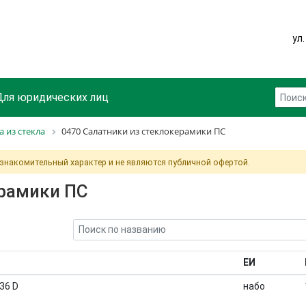
ул
Для юридических лиц
а из стекла
0470 Салатники из стеклокерамики ПС
ознакомительный характер и не являются публичной офертой.
ерамики ПС
ЕИ
36 D
набо