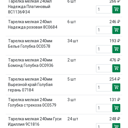
Тарелка мелкая 240мл
6
шт
266 ₽
Надежда Платиновый
8С1136Ф34
Тарелка мелкая 240мл
6
шт
246 ₽
Надежда розовая 8С0684
Тарелка мелкая 240мм
34
шт
193 ₽
Белье Голубка 0С0578
Тарелка мелкая 240мм
2
шт
476 ₽
Бомонд Голубка 0С0936
Тарелка мелкая 240мм
5
шт
254 ₽
Вырезной край Голубая
герань 07184
Тарелка мелкая 240мм
3
шт
131 ₽
Голубка стрекоза 0С0579
Тарелка мелкая 240мм Гуси
24
шт
248 ₽
Идиллия 9С1816