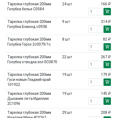
Тарелка глубокая 200мм
24
шт
166 ₽
Голубка белье С0584
Тарелка глубокая 200мм
9
шт
314 ₽
Голубка Бомонд с0938
Тарелка глубокая 200мм
8
шт
82 ₽
Голубка Горох 2с0079/1с
Тарелка глубокая 200мм
22
шт
267 ₽
Голубка отводка зол 0С0870
Тарелка глубокая 200мм
19
шт
179 ₽
Гуси новые Гладкий край
101922
Тарелка глубокая 200мм
19
шт
145 ₽
Дыхание лета Идиллия
2С1096
Тарелка глубокая 200мм
29
шт
208 ₽
Идиллия Маки 4С0262