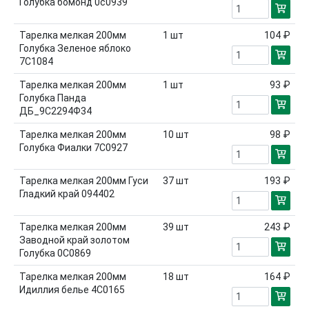
Голубка бомонд 0с0939
Тарелка мелкая 200мм
1
шт
104 ₽
Голубка Зеленое яблоко
7С1084
Тарелка мелкая 200мм
1
шт
93 ₽
Голубка Панда
ДБ_9С2294Ф34
Тарелка мелкая 200мм
10
шт
98 ₽
Голубка Фиалки 7С0927
Тарелка мелкая 200мм Гуси
37
шт
193 ₽
Гладкий край 094402
Тарелка мелкая 200мм
39
шт
243 ₽
Заводной край золотом
Голубка 0С0869
Тарелка мелкая 200мм
18
шт
164 ₽
Идиллия белье 4С0165