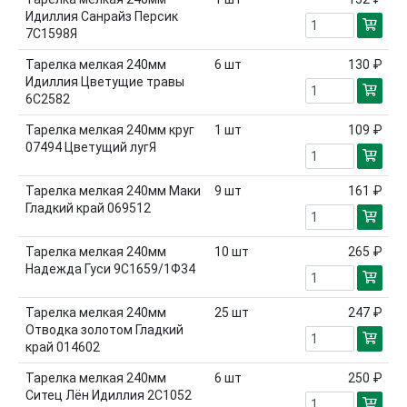
Идиллия Санрайз Персик
7С1598Я
Тарелка мелкая 240мм
6
шт
130 ₽
Идиллия Цветущие травы
6С2582
Тарелка мелкая 240мм круг
1
шт
109 ₽
07494 Цветущий лугЯ
Тарелка мелкая 240мм Маки
9
шт
161 ₽
Гладкий край 069512
Тарелка мелкая 240мм
10
шт
265 ₽
Надежда Гуси 9С1659/1Ф34
Тарелка мелкая 240мм
25
шт
247 ₽
Отводка золотом Гладкий
край 014602
Тарелка мелкая 240мм
6
шт
250 ₽
Ситец Лён Идиллия 2С1052