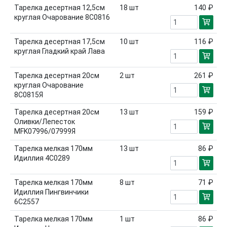
Тарелка десертная 12,5см
18
шт
140 ₽
круглая Очарование 8С0816
Тарелка десертная 17,5см
10
шт
116 ₽
круглая Гладкий край Лава
Тарелка десертная 20см
2
шт
261 ₽
круглая Очарование
8С0815Я
Тарелка десертная 20см
13
шт
159 ₽
Оливки/Лепесток
MFK07996/07999Я
Тарелка мелкая 170мм
13
шт
86 ₽
Идиллия 4С0289
Тарелка мелкая 170мм
8
шт
71 ₽
Идиллия Пингвинчики
6С2557
Тарелка мелкая 170мм
1
шт
86 ₽