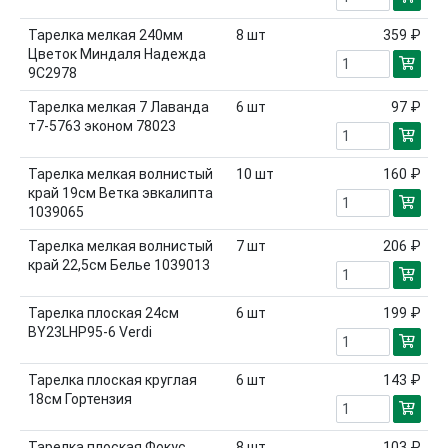
Тарелка мелкая 240мм
8
шт
359 ₽
Цветок Миндаля Надежда
9С2978
Тарелка мелкая 7 Лаванда
6
шт
97 ₽
т7-5763 эконом 78023
Тарелка мелкая волнистый
10
шт
160 ₽
край 19см Ветка эвкалипта
1039065
Тарелка мелкая волнистый
7
шт
206 ₽
край 22,5см Белье 1039013
Тарелка плоская 24см
6
шт
199 ₽
BY23LHP95-6 Verdi
Тарелка плоская круглая
6
шт
143 ₽
18см Гортензия
Тарелка плоская Фокус
8
шт
103 ₽