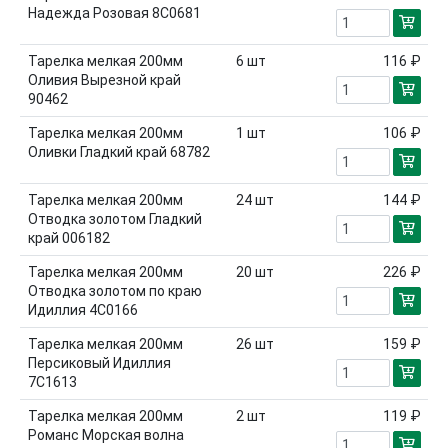
Надежда Розовая 8С0681
Тарелка мелкая 200мм
6
шт
116 ₽
Оливия Вырезной край
90462
Тарелка мелкая 200мм
1
шт
106 ₽
Оливки Гладкий край 68782
Тарелка мелкая 200мм
24
шт
144 ₽
Отводка золотом Гладкий
край 006182
Тарелка мелкая 200мм
20
шт
226 ₽
Отводка золотом по краю
Идиллия 4С0166
Тарелка мелкая 200мм
26
шт
159 ₽
Персиковый Идиллия
7С1613
Тарелка мелкая 200мм
2
шт
119 ₽
Романс Морская волна