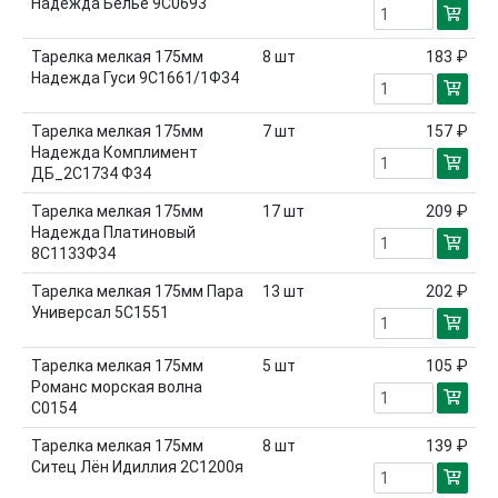
Надежда Белье 9С0693
Тарелка мелкая 175мм
8
шт
183 ₽
Надежда Гуси 9С1661/1Ф34
Тарелка мелкая 175мм
7
шт
157 ₽
Надежда Комплимент
ДБ_2С1734 Ф34
Тарелка мелкая 175мм
17
шт
209 ₽
Надежда Платиновый
8С1133Ф34
Тарелка мелкая 175мм Пара
13
шт
202 ₽
Универсал 5С1551
Тарелка мелкая 175мм
5
шт
105 ₽
Романс морская волна
С0154
Тарелка мелкая 175мм
8
шт
139 ₽
Ситец Лён Идиллия 2С1200я