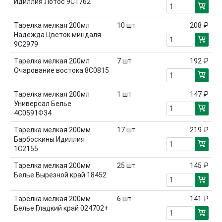
Идиллия Лотос 9С1762
Тарелка мелкая 200мл
10
шт
208 ₽
Надежда Цветок миндаля
9С2979
Тарелка мелкая 200мл
7
шт
192 ₽
Очарование востока 8С0815
Тарелка мелкая 200мл
1
шт
147 ₽
Универсал Белье
4С0591Ф34
Тарелка мелкая 200мм
17
шт
219 ₽
Барбоскины Идиллия
1С2155
Тарелка мелкая 200мм
25
шт
145 ₽
Белье Вырезной край 18452
Тарелка мелкая 200мм
6
шт
141 ₽
Белье Гладкий край 024702+