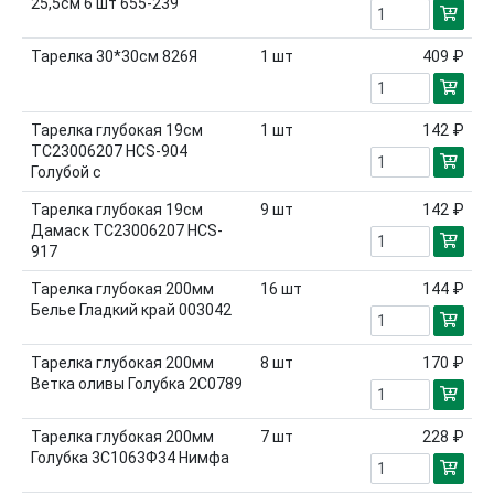
25,5см 6 шт 655-239
Тарелка 30*30см 826Я
1
шт
409 ₽
Тарелка глубокая 19см
1
шт
142 ₽
TC23006207 HCS-904
Голубой с
Тарелка глубокая 19см
9
шт
142 ₽
Дамаск TC23006207 HCS-
917
Тарелка глубокая 200мм
16
шт
144 ₽
Белье Гладкий край 003042
Тарелка глубокая 200мм
8
шт
170 ₽
Ветка оливы Голубка 2С0789
Тарелка глубокая 200мм
7
шт
228 ₽
Голубка 3С1063Ф34 Нимфа