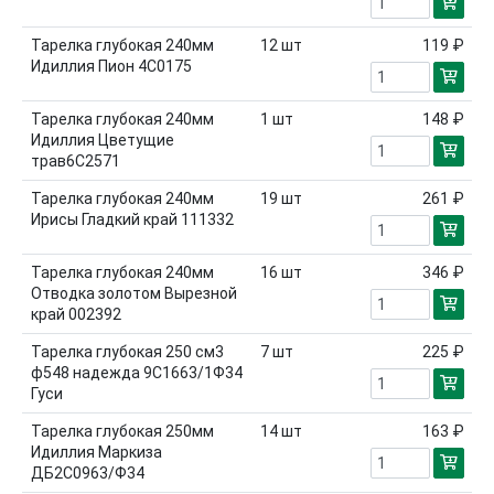
Тарелка глубокая 240мм
12
шт
119 ₽
Идиллия Пион 4С0175
Тарелка глубокая 240мм
1
шт
148 ₽
Идиллия Цветущие
трав6С2571
Тарелка глубокая 240мм
19
шт
261 ₽
Ирисы Гладкий край 111332
Тарелка глубокая 240мм
16
шт
346 ₽
Отводка золотом Вырезной
край 002392
Тарелка глубокая 250 см3
7
шт
225 ₽
ф548 надежда 9С1663/1Ф34
Гуси
Тарелка глубокая 250мм
14
шт
163 ₽
Идиллия Маркиза
ДБ2С0963/Ф34