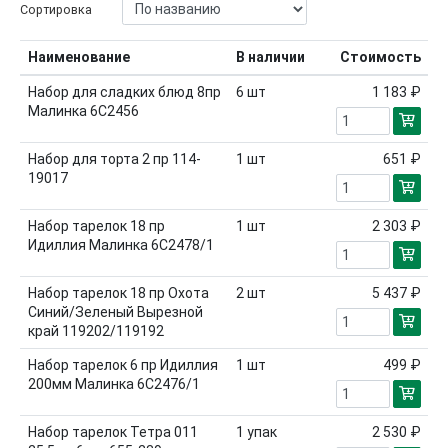
Сортировка
Наименование
В наличии
Стоимость
Набор для сладких блюд 8пр
6
шт
1 183 ₽
Малинка 6С2456
Набор для торта 2 пр 114-
1
шт
651 ₽
19017
Набор тарелок 18 пр
1
шт
2 303 ₽
Идиллия Малинка 6С2478/1
Набор тарелок 18 пр Охота
2
шт
5 437 ₽
Синий/Зеленый Вырезной
край 119202/119192
Набор тарелок 6 пр Идиллия
1
шт
499 ₽
200мм Малинка 6С2476/1
Набор тарелок Тетра 011
1
упак
2 530 ₽