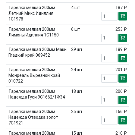
Тарелка мелкая 200мм
4
шт
187 ₽
Летний Микс Идиллия
1С1978
Тарелка мелкая 200мм
6
шт
253 ₽
Лимоны Идиллия 1С1150
Тарелка мелкая 200мм Маки
29
шт
189 ₽
Гладкий край 069452
Тарелка мелкая 200мм
24
шт
201 ₽
Монреаль Вырезной край
010722
Тарелка мелкая 200мм
18
шт
206 ₽
Надежда Гуси 9С1662/1Ф34
Тарелка мелкая 200мм
25
шт
166 ₽
Надежда Отводка золот
7С1921
Тарелка мелкая 200мм
15
шт
210 ₽