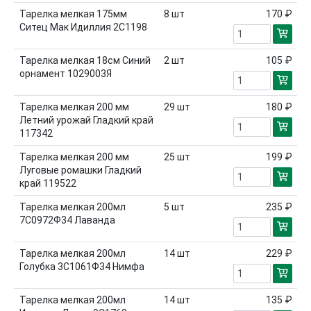
Тарелка мелкая 175мм
8
шт
170 ₽
Ситец Мак Идиллия 2С1198
Тарелка мелкая 18см Синий
2
шт
105 ₽
орнамент 1029003Я
Тарелка мелкая 200 мм
29
шт
180 ₽
Летний урожай Гладкий край
117342
Тарелка мелкая 200 мм
25
шт
199 ₽
Луговые ромашки Гладкий
край 119522
Тарелка мелкая 200мл
5
шт
235 ₽
7С0972Ф34 Лаванда
Тарелка мелкая 200мл
14
шт
229 ₽
Голубка 3С1061Ф34 Нимфа
Тарелка мелкая 200мл
14
шт
135 ₽