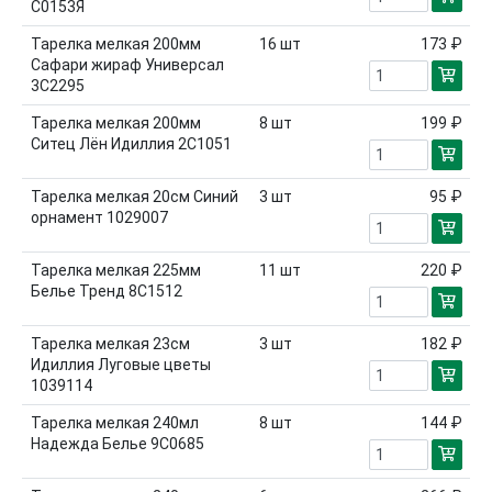
С0153Я
Тарелка мелкая 200мм
16
шт
173 ₽
Сафари жираф Универсал
3С2295
Тарелка мелкая 200мм
8
шт
199 ₽
Ситец Лён Идиллия 2С1051
Тарелка мелкая 20см Синий
3
шт
95 ₽
орнамент 1029007
Тарелка мелкая 225мм
11
шт
220 ₽
Белье Тренд 8С1512
Тарелка мелкая 23см
3
шт
182 ₽
Идиллия Луговые цветы
1039114
Тарелка мелкая 240мл
8
шт
144 ₽
Надежда Белье 9С0685