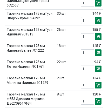
Идиллия Цветущие травы
6С2567
Тарелка мелкая 175 мм Гуси
30
шт
144 ₽
Гладкий край 094392
Тарелка мелкая 175 мм Гуси
26
шт
155 ₽
Идиллия 9С1813
Тарелка мелкая 175 мм
18
шт
145 ₽
Идиллия Белье 7С1222
Тарелка мелкая 175 мм
22
шт
94 ₽
Лотос Идиллия 9С1761
Тарелка мелкая 175 мм
2
шт
134 ₽
Малинка Идиллия 7С1729
Тарелка мелкая 175 мм
8
шт
120 ₽
ф653 Идиллия Маркиза
ДБ2С0961/Ф34