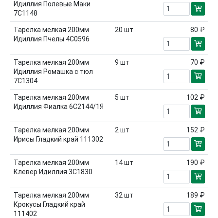
Идиллия Полевые Маки
7С1148
Тарелка мелкая 200мм
20
шт
80 ₽
Идиллия Пчелы 4С0596
Тарелка мелкая 200мм
9
шт
70 ₽
Идиллия Ромашка с тюл
7С1304
Тарелка мелкая 200мм
5
шт
102 ₽
Идиллия Фиалка 6С2144/1Я
Тарелка мелкая 200мм
2
шт
152 ₽
Ирисы Гладкий край 111302
Тарелка мелкая 200мм
14
шт
190 ₽
Клевер Идиллия 3С1830
Тарелка мелкая 200мм
32
шт
189 ₽
Крокусы Гладкий край
111402