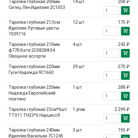
Тарелка глубокая 200мм
14
шт
208 ₽
Ситец Лён Идиллия 2С1053
Тарелка глубокая 21,5см
12
шт
175 ₽
Идиллия Луговые цветы
1039116
Тарелка глубокая 210мм
4
шт
242 ₽
ф778 Катя 2С0828Ф34
Овощное ассорти
Тарелка глубокая 220мм
29
шт
275 ₽
Гуси Надежда 9С1660
Тарелка глубокая 220мм
1
шт
288 ₽
Надежда Европейский
платино
Тарелка глубокая 23см*6шт
1
упак
2 299 ₽
TT011 TН23*6 НарциссЯ
Тарелка глубокая 240мм
3
шт
195 ₽
Идиллия Васильки 7С1245