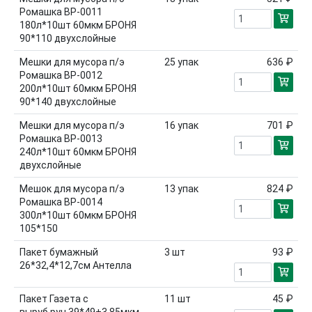
Ромашка ВР-0011
180л*10шт 60мкм БРОНЯ
90*110 двухслойные
Мешки для мусора п/э
25
упак
636 ₽
Ромашка ВР-0012
200л*10шт 60мкм БРОНЯ
90*140 двухслойные
Мешки для мусора п/э
16
упак
701 ₽
Ромашка ВР-0013
240л*10шт 60мкм БРОНЯ
двухслойные
Мешок для мусора п/э
13
упак
824 ₽
Ромашка ВР-0014
300л*10шт 60мкм БРОНЯ
105*150
Пакет бумажный
3
шт
93 ₽
26*32,4*12,7см Антелла
Пакет Газета с
11
шт
45 ₽
выруб.руч.39*49+3 85мкм