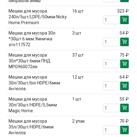
биоразлагаемы
Мешки для мусора
16
шт
323 ₽
240л/5шт/LDPE/50мкм Nicky
Home Premium
Мешки для мусора 30л
3
шт
54 ₽
*30шт 6 мкм Умничка
это117572
Мешки для мусора
37
шт
75 ₽
30л*30шт 6мкм ПНД
MPG960072яя
Мешки для мусора
12
шт
64 ₽
30л/30шт/bio HDPE/6мкм
Антелла
Мешки для мусора
1
шт
55 ₽
30л/30шт/HDPE/5,5мкм
Magic Home
Мешки для мусора
2
упак
70 ₽
35л/30шт/HDPE/6мкм
Антелла