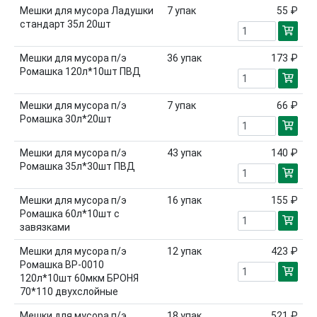
Мешки для мусора Ладушки
7
упак
55 ₽
стандарт 35л 20шт
Мешки для мусора п/э
36
упак
173 ₽
Ромашка 120л*10шт ПВД
Мешки для мусора п/э
7
упак
66 ₽
Ромашка 30л*20шт
Мешки для мусора п/э
43
упак
140 ₽
Ромашка 35л*30шт ПВД
Мешки для мусора п/э
16
упак
155 ₽
Ромашка 60л*10шт с
завязками
Мешки для мусора п/э
12
упак
423 ₽
Ромашка ВР-0010
120л*10шт 60мкм БРОНЯ
70*110 двухслойные
Мешки для мусора п/э
18
упак
521 ₽