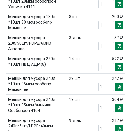
*10шт 28мкм особопроч
Умничка 4111
Мешки для мусора 180л
8
шт
200 ₽
*10шт 30 мкм особопр
Мамонте
Мешки для мусора
3
упак
87 ₽
20л/50шт/HDPE/6мкм
Антелла
Мешки для мусора 220л
14
шт
522 ₽
*10шт ПВД АДМ(8)
Мешки для мусора 240л
29
шт
242 ₽
*10шт 35мкм особопр
Мамонтен
Мешки для мусора 240л
19
шт
364 ₽
*10шт 35мкм Умничка
Особопроч 4104
Мешки для мусора
9
упак
217 ₽
240л/5шт/LDPE/40мкм