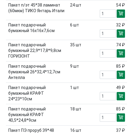
Пакет п/эт 45*38 ламинат
24
шт
54 ₽
(60мкм) ТИКО Янтарь Итали
Пакет подарочный
6
шт
32 ₽
бумажный 16x16x7,6см
Пакет подарочный
35
шт
74 ₽
бумажный 22,9*17,8*9,8см
ГОРИЗОНТ
Пакет подарочный
9
шт
85 ₽
бумажный 26*32,4*12,7см
Антелла
Пакет подарочный
1
шт
49 ₽
бумажный КРАФТ
24*23*10см
Пакет подарочный
18
шт
85 ₽
бумажный КРАФТ
40,5*24,8*9см
Пакет ПЭ проруб 39*48
16
шт
37 ₽