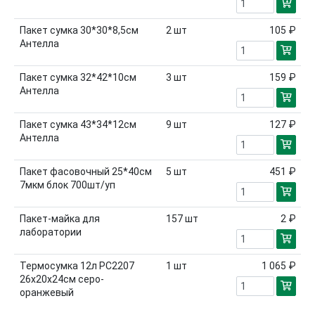
Пакет сумка 30*30*8,5см
2
шт
105 ₽
Антелла
Пакет сумка 32*42*10см
3
шт
159 ₽
Антелла
Пакет сумка 43*34*12см
9
шт
127 ₽
Антелла
Пакет фасовочный 25*40см
5
шт
451 ₽
7мкм блок 700шт/уп
Пакет-майка для
157
шт
2 ₽
лаборатории
Термосумка 12л PC2207
1
шт
1 065 ₽
26x20x24см серо-
оранжевый