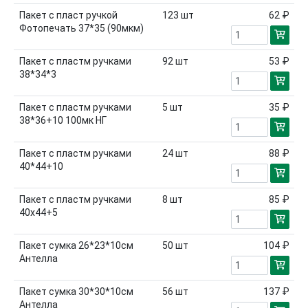
Пакет с пласт ручкой
123
шт
62 ₽
Фотопечать 37*35 (90мкм)
Пакет с пластм ручками
92
шт
53 ₽
38*34*3
Пакет с пластм ручками
5
шт
35 ₽
38*36+10 100мк НГ
Пакет с пластм ручками
24
шт
88 ₽
40*44+10
Пакет с пластм ручками
8
шт
85 ₽
40х44+5
Пакет сумка 26*23*10см
50
шт
104 ₽
Антелла
Пакет сумка 30*30*10см
56
шт
137 ₽
Антелла