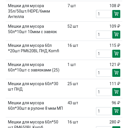
Мешки для мусора
7
шт
108 ₽
35л/50шт/HDPE/6мкм
Антелла
Мешки для мусора
52
шт
109 ₽
50л*10шт 10мкм с завязк
Мешки для мусора 60л
16
шт
115 ₽
*20шт PM620BL ПНД Komfi
Мешки для мусора
1
шт
121 ₽
60л*10шт с завязками (25)
Мешки для мусора 60л*30
25
шт
111 ₽
шт ПНД
Мешки для мусора
43
шт
96 ₽
60л*30шт в рулоне 8 мкм МП
Мешки для мусора 60л*50
16
шт
280 ₽
шт PM650BL Komfi