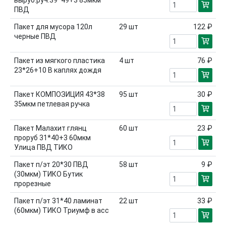
ПВД
Пакет для мусора 120л
29
шт
122 ₽
черные ПВД
Пакет из мягкого пластика
4
шт
76 ₽
23*26+10 В каплях дождя
Пакет КОМПОЗИЦИЯ 43*38
95
шт
30 ₽
35мкм петлевая ручка
Пакет Малахит глянц
60
шт
23 ₽
проруб 31*40+3 60мкм
Улица ПВД ТИКО
Пакет п/эт 20*30 ПВД
58
шт
9 ₽
(30мкм) ТИКО Бутик
прорезные
Пакет п/эт 31*40 ламинат
22
шт
33 ₽
(60мкм) ТИКО Триумф в асс