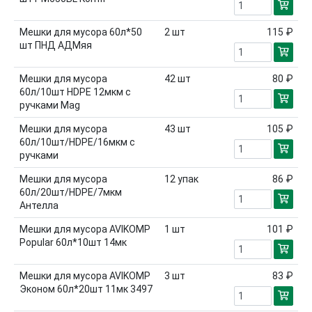
Мешки для мусора 60л*50
2
шт
115 ₽
шт ПНД АДМяя
Мешки для мусора
42
шт
80 ₽
60л/10шт HDPE 12мкм с
ручками Mag
Мешки для мусора
43
шт
105 ₽
60л/10шт/HDPE/16мкм с
ручками
Мешки для мусора
12
упак
86 ₽
60л/20шт/HDPE/7мкм
Антелла
Мешки для мусора AVIKOMP
1
шт
101 ₽
Popular 60л*10шт 14мк
Мешки для мусора AVIKOMP
3
шт
83 ₽
Эконом 60л*20шт 11мк 3497