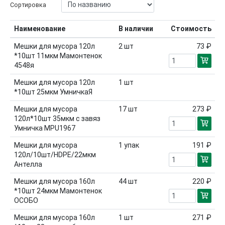
Сортировка
Наименование
В наличии
Стоимость
Мешки для мусора 120л
2
шт
73 ₽
*10шт 11мкм Мамонтенок
4548я
Мешки для мусора 120л
1
шт
*10шт 25мкм УмничкаЯ
Мешки для мусора
17
шт
273 ₽
120л*10шт 35мкм с завяз
Умничка MPU1967
Мешки для мусора
1
упак
191 ₽
120л/10шт/HDPE/22мкм
Антелла
Мешки для мусора 160л
44
шт
220 ₽
*10шт 24мкм Мамонтенок
ОСОБО
Мешки для мусора 160л
1
шт
271 ₽