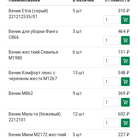
Наименование
В наличии
Стоимость
Веник Etna (серый)
5
шт
310 ₽
221212535/01
Веник для уборки Фанго
3
шт
464 ₽
С866
Веник жесткий Севилья
6
шт
151 ₽
М1980
Веник Комфорт люкс с
13
шт
548 ₽
черенком жестк М1267
Веник М862
9
шт
369 ₽
Веник Мальта (бежевый)
12
шт
602 ₽
2212101
Веник Мини М2172 жесткий
5
шт
227 ₽