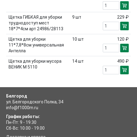
Щетка ГИБКАЯ для уборки
9
шт
229 ₽
труднодоступ мест
18*7*4см арт 24986/28113
Щетка для уборки
10
шт
120 ₽
11*7,8*8см универсальная
Антелла
Щетка для уборки мусора
14
шт
490 ₽
ВЕНИК М 5110
Белгород
ул. Белгородского Полка, 34
info@f1000m.ru
График работы:
Пн-Пт: 9 - 19.30
Сб-Вс: 10.00 - 19.00